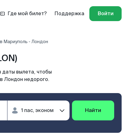
Где мой билет?
Поддержка
Войти
в Мариуполь - Лондон
LON)
 даты вылета, чтобы
 в Лондон недорого.
Найти