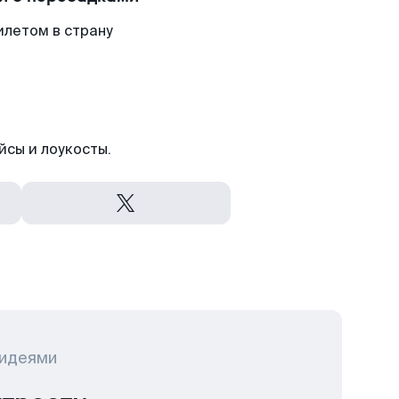
илетом в страну
йсы и лоукосты.
 идеями