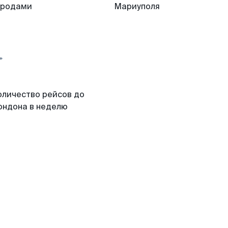
ородами
Мариуполя
оличество рейсов до
ондона в неделю