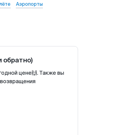
лёте
Аэропорты
и обратно)
годной цене🙌. Также вы
у возвращения