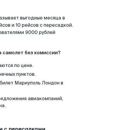
казывает выгодные месяца в
сов и 10 рейсов с пересадкой.
зователями 9000 рублей
а самолет без комиссии?
аются по цене.
нечных пунктов.
 билет Мариуполь Лондон в
редложения авиакомпаний,
на.
и с пересадками