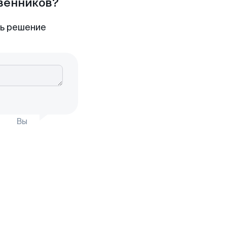
твенников?
ть решение
Вы