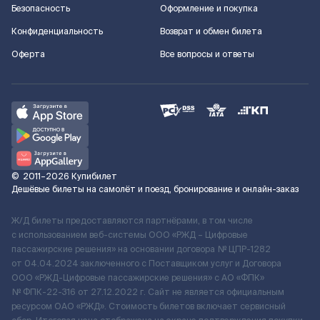
Безопасность
Оформление и покупка
Конфиденциальность
Возврат и обмен билета
Оферта
Все вопросы и ответы
©
2011–2026
Купибилет
Дешёвые билеты на самолёт и поезд, бронирование и онлайн-заказ
Ж/Д билеты предоставляются партнёрами, в том числе
с использованием веб-системы ООО «РЖД – Цифровые
пассажирские решения» на основании договора № ЦПР-1282
от 04.04.2024 заключенного с Поставщиком услуг и Договора
ООО «РЖД-Цифровые пассажирские решения» c АО «ФПК»
№ ФПК-22-316 от 27.12.2022 г. Сайт не является официальным
ресурсом ОАО «РЖД». Стоимость билетов включает сервисный