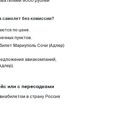
зователями 9000 рублей
а самолет без комиссии?
аются по цене.
нечных пунктов.
 билет Мариуполь Сочи (Адлер)
редложения авиакомпаний,
Адлер).
ейс или с пересадками
авиабилетом в страну Россия