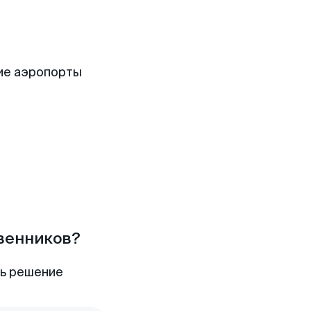
ие аэропорты
твенников?
ть решение