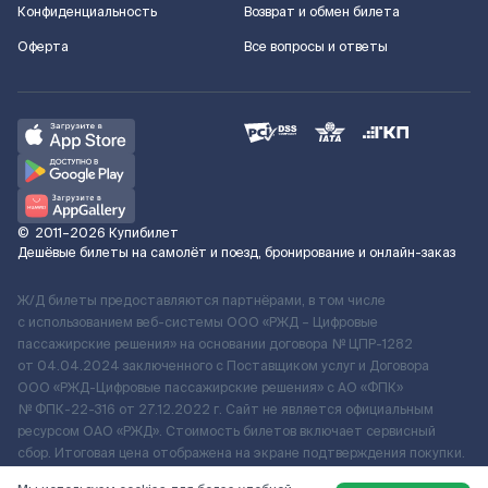
Конфиденциальность
Возврат и обмен билета
Оферта
Все вопросы и ответы
©
2011–2026
Купибилет
Дешёвые билеты на самолёт и поезд, бронирование и онлайн-заказ
Ж/Д билеты предоставляются партнёрами, в том числе
с использованием веб-системы ООО «РЖД – Цифровые
пассажирские решения» на основании договора № ЦПР-1282
от 04.04.2024 заключенного с Поставщиком услуг и Договора
ООО «РЖД-Цифровые пассажирские решения» c АО «ФПК»
№ ФПК-22-316 от 27.12.2022 г. Сайт не является официальным
ресурсом ОАО «РЖД». Стоимость билетов включает сервисный
сбор. Итоговая цена отображена на экране подтверждения покупки.
По вопросам рассмотрения обращений, жалоб, претензий граждан