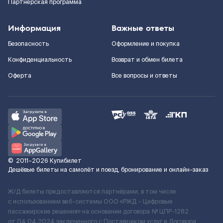
Партнерская программа
Информация
Важные ответы
Безопасность
Оформление и покупка
Конфиденциальность
Возврат и обмен билета
Оферта
Все вопросы и ответы
©
2011–2026
Купибилет
Дешёвые билеты на самолёт и поезд, бронирование и онлайн-заказ
Ж/Д билеты предоставляются партнёрами, в том числе
с использованием веб-системы ООО «РЖД – Цифровые
пассажирские решения» на основании договора № ЦПР-1282
от 04.04.2024 заключенного с Поставщиком услуг и Договора