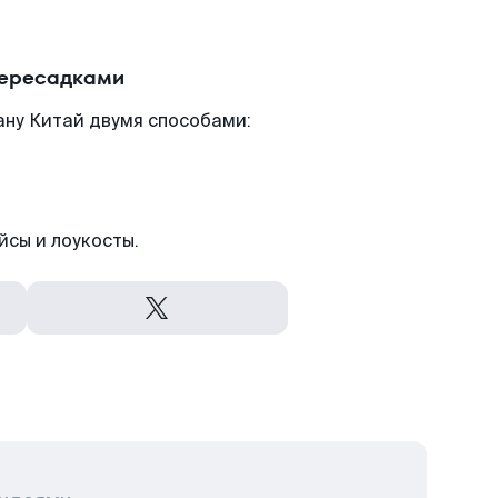
пересадками
ану Китай двумя способами:
йсы и лоукосты.