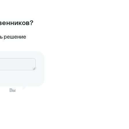
твенников?
ть решение
Вы