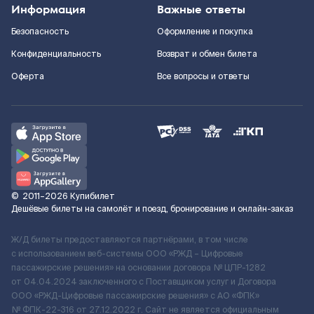
Информация
Важные ответы
Безопасность
Оформление и покупка
Конфиденциальность
Возврат и обмен билета
Оферта
Все вопросы и ответы
©
2011–2026
Купибилет
Дешёвые билеты на самолёт и поезд, бронирование и онлайн-заказ
Ж/Д билеты предоставляются партнёрами, в том числе
с использованием веб-системы ООО «РЖД – Цифровые
пассажирские решения» на основании договора № ЦПР-1282
от 04.04.2024 заключенного с Поставщиком услуг и Договора
ООО «РЖД-Цифровые пассажирские решения» c АО «ФПК»
№ ФПК-22-316 от 27.12.2022 г. Сайт не является официальным