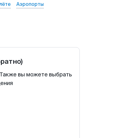
лёте
Аэропорты
братно)
. Также вы можете выбрать
щения