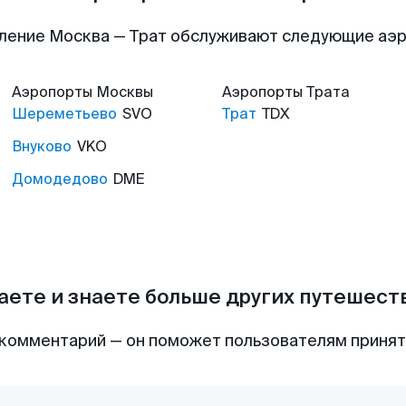
ление Москва — Трат обслуживают следующие аэ
Аэропорты
Москвы
Аэропорты
Трата
Шереметьево
SVO
Трат
TDX
Внуково
VKO
Домодедово
DME
аете и знаете больше других путешес
комментарий — он поможет пользователям приня