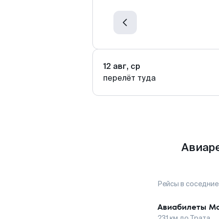
12 авг, ср
перелёт туда
Авиаре
Рейсы в соседние
Авиабилеты
Мо
231
км до
Трата