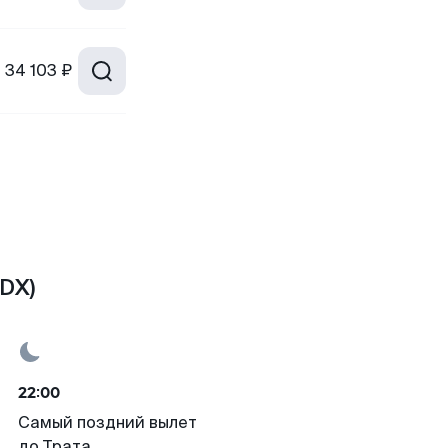
т
34 103 ₽
DX)
22:00
Самый поздний вылет
до Трата