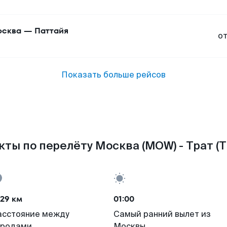
сква
—
Паттайя
о
Показать больше рейсов
кты по перелёту Москва (MOW) - Трат (T
29 км
01:00
асстояние между
Самый ранний вылет из
ородами
Москвы