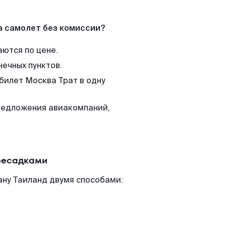
а самолет без комиссии?
аются по цене.
нечных пунктов.
билет Москва Трат в одну
редложения авиакомпаний,
ересадками
ану Таиланд двумя способами: