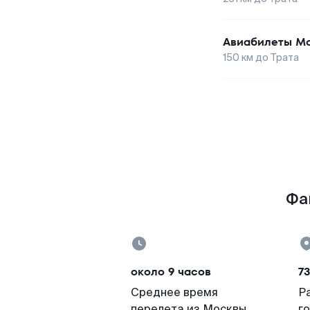
Авиабилеты
Мо
150
км до
Трата
Фа
около 9 часов
73
Среднее время
Р
перелета из Москвы
г