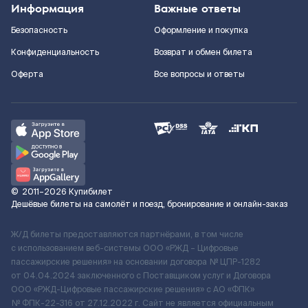
Информация
Важные ответы
Безопасность
Оформление и покупка
Конфиденциальность
Возврат и обмен билета
Оферта
Все вопросы и ответы
©
2011–2026
Купибилет
Дешёвые билеты на самолёт и поезд, бронирование и онлайн-заказ
Ж/Д билеты предоставляются партнёрами, в том числе
с использованием веб-системы ООО «РЖД – Цифровые
пассажирские решения» на основании договора № ЦПР-1282
от 04.04.2024 заключенного с Поставщиком услуг и Договора
ООО «РЖД-Цифровые пассажирские решения» c АО «ФПК»
№ ФПК-22-316 от 27.12.2022 г. Сайт не является официальным