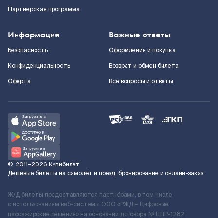
Партнерская программа
Информация
Важные ответы
Безопасность
Оформление и покупка
Конфиденциальность
Возврат и обмен билета
Оферта
Все вопросы и ответы
©
2011–2026
Купибилет
Дешёвые билеты на самолёт и поезд, бронирование и онлайн-заказ
Ж/Д билеты предоставляются партнёрами, в том числе
с использованием веб-системы ООО «РЖД – Цифровые
пассажирские решения» на основании договора № ЦПР-1282