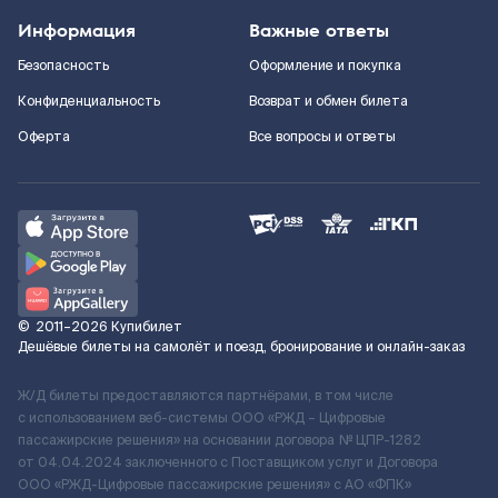
Информация
Важные ответы
Безопасность
Оформление и покупка
Конфиденциальность
Возврат и обмен билета
Оферта
Все вопросы и ответы
©
2011–2026
Купибилет
Дешёвые билеты на самолёт и поезд, бронирование и онлайн-заказ
Ж/Д билеты предоставляются партнёрами, в том числе
с использованием веб-системы ООО «РЖД – Цифровые
пассажирские решения» на основании договора № ЦПР-1282
от 04.04.2024 заключенного с Поставщиком услуг и Договора
ООО «РЖД-Цифровые пассажирские решения» c АО «ФПК»