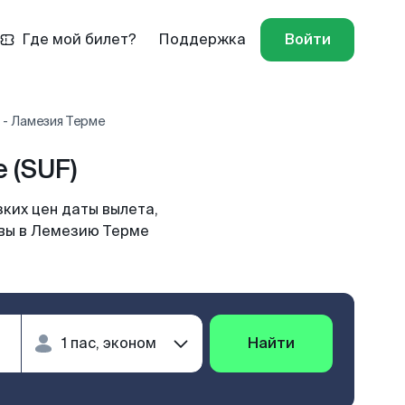
Где мой билет?
Поддержка
Войти
 - Ламезия Терме
 (SUF)
ких цен даты вылета,
квы в Лемезию Терме
Найти