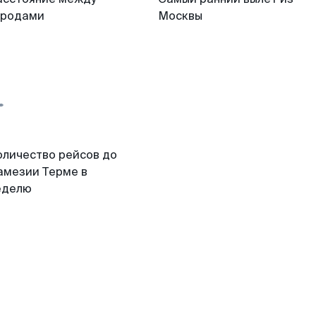
ородами
Москвы
оличество рейсов до
амезии Терме в
еделю