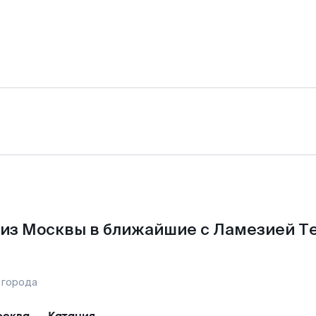
из Москвы в ближайшие с Ламезией Т
 города
сква
—
Катания