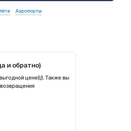
лёте
Аэропорты
да и обратно)
выгодной цене🙌. Также вы
у возвращения