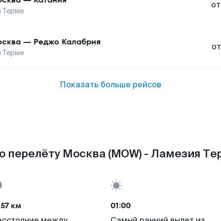
от
 Терме
сква
—
Реджо Калабрия
от
 Терме
Показать больше рейсов
о перелёту Москва (MOW) - Ламезия Тер
57 км
01:00
асстояние между
Самый ранний вылет из