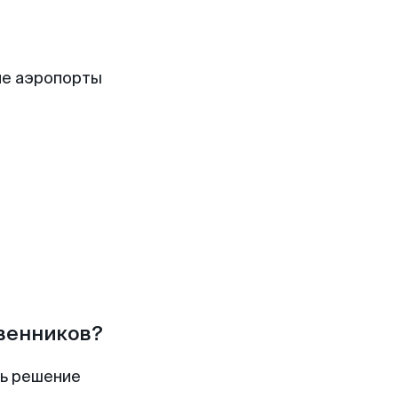
ие аэропорты
твенников?
ть решение