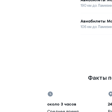
190
км до
Ламезии
Авиабилеты
Мо
106
км до
Ламезии
Факты п
около 3 часов
24
Среднее время
Р