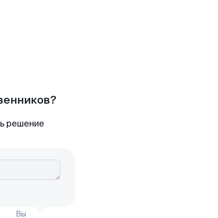
твенников?
ть решение
Вы