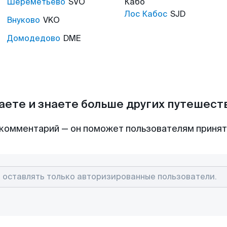
Шереметьево
SVO
Кабо
Лос Кабос
SJD
Внуково
VKO
Домодедово
DME
аете и знаете больше других путешес
комментарий — он поможет пользователям приня