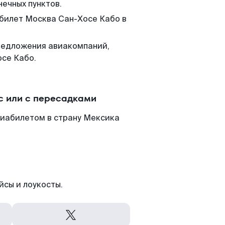
нечных пунктов.
 билет Москва Сан-Хосе Кабо в
редложения авиакомпаний,
осе Кабо.
с или с пересадками
виабилетом в страну Мексика
йсы и лоукосты.