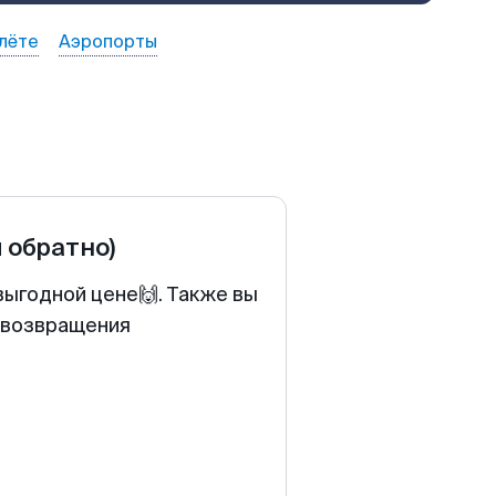
лёте
Аэропорты
и обратно)
выгодной цене🙌. Также вы
у возвращения