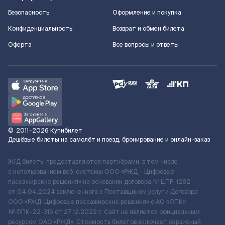
Безопасность
Оформление и покупка
Конфиденциальность
Возврат и обмен билета
Оферта
Все вопросы и ответы
©
2011–2026
Купибилет
Дешёвые билеты на самолёт и поезд, бронирование и онлайн-заказ
Ж/Д билеты предоставляются партнёрами, в том числе
с использованием веб-системы ООО «РЖД – Цифровые
пассажирские решения» на основании договора № ЦПР-1282
от 04.04.2024 заключенного с Поставщиком услуг и Договора
ООО «РЖД-Цифровые пассажирские решения» c АО «ФПК»
№ ФПК-22-316 от 27.12.2022 г. Сайт не является официальным
ресурсом ОАО «РЖД». Стоимость билетов включает сервисный