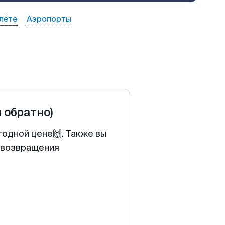
лёте
Аэропорты
и обратно)
годной цене🙌. Также вы
у возвращения