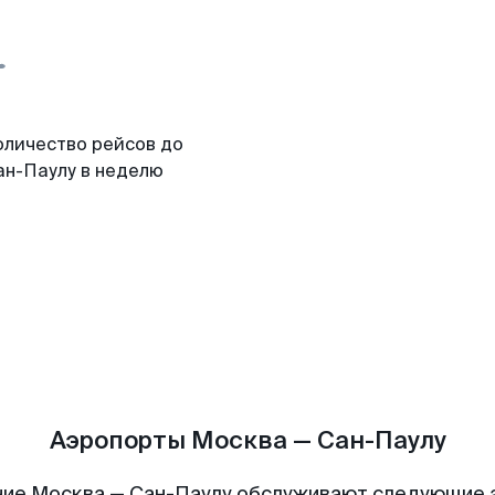
оличество рейсов до
ан-Паулу в неделю
Аэропорты Москва — Сан-Паулу
ие Москва — Сан-Паулу обслуживают следующие