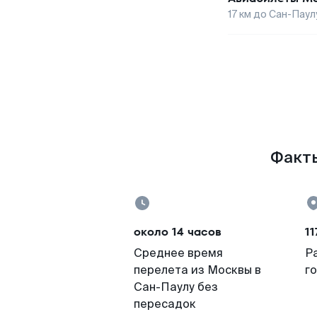
17
км до
Сан-Паул
Факты
около 14 часов
11
Среднее время
Р
перелета из Москвы в
г
Сан-Паулу без
пересадок