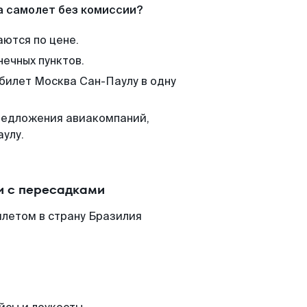
а самолет без комиссии?
аются по цене.
нечных пунктов.
 билет Москва Сан-Паулу в одну
редложения авиакомпаний,
улу.
и с пересадками
илетом в страну Бразилия