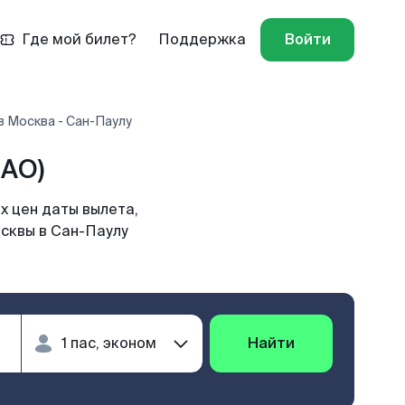
Где мой билет?
Поддержка
Войти
 Москва - Сан-Паулу
SAO)
х цен даты вылета,
осквы в Сан-Паулу
Найти