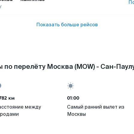
П
у
Показать больше рейсов
 по перелёту Москва (MOW) - Сан-Паулу
782 км
01:00
асстояние между
Самый ранний вылет из
ородами
Москвы