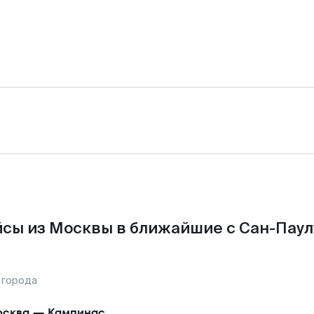
сы из Москвы в ближайшие с Сан-Паул
 города
сква
—
Кампинас