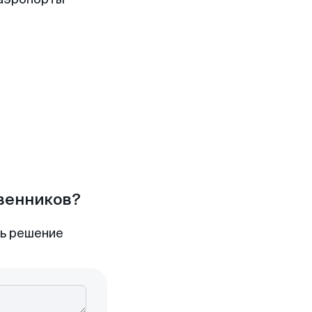
твенников?
ть решение