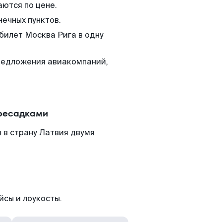
аются по цене.
нечных пунктов.
билет Москва Рига в одну
редложения авиакомпаний,
ересадками
 в страну Латвия двумя
йсы и лоукосты.