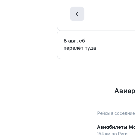
8 авг, сб
перелёт туда
Авиар
Рейсы в соседние
Авиабилеты
Мо
154
км до
Риги