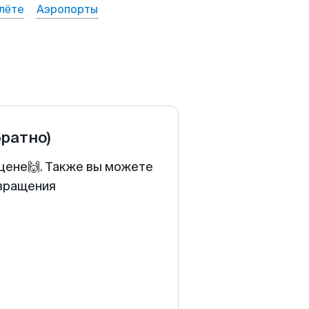
лёте
Аэропорты
братно)
 цене🙌. Также вы можете
звращения