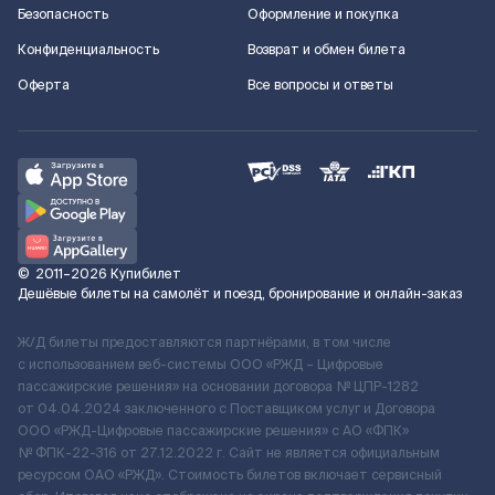
Безопасность
Оформление и покупка
Конфиденциальность
Возврат и обмен билета
Оферта
Все вопросы и ответы
©
2011–2026
Купибилет
Дешёвые билеты на самолёт и поезд, бронирование и онлайн-заказ
Ж/Д билеты предоставляются партнёрами, в том числе
с использованием веб-системы ООО «РЖД – Цифровые
пассажирские решения» на основании договора № ЦПР-1282
от 04.04.2024 заключенного с Поставщиком услуг и Договора
ООО «РЖД-Цифровые пассажирские решения» c АО «ФПК»
№ ФПК-22-316 от 27.12.2022 г. Сайт не является официальным
ресурсом ОАО «РЖД». Стоимость билетов включает сервисный