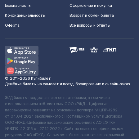
Безопасность
Оформление и покупка
Конфиденциальность
Возврат и обмен билета
Оферта
Все вопросы и ответы
©
2011–2026
Купибилет
Дешёвые билеты на самолёт и поезд, бронирование и онлайн-заказ
Ж/Д билеты предоставляются партнёрами, в том числе
с использованием веб-системы ООО «РЖД – Цифровые
пассажирские решения» на основании договора № ЦПР-1282
от 04.04.2024 заключенного с Поставщиком услуг и Договора
ООО «РЖД-Цифровые пассажирские решения» c АО «ФПК»
№ ФПК-22-316 от 27.12.2022 г. Сайт не является официальным
ресурсом ОАО «РЖД». Стоимость билетов включает сервисный