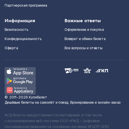
Партнерская программа
Информация
Важные ответы
Безопасность
Оформление и покупка
Конфиденциальность
Возврат и обмен билета
Оферта
Все вопросы и ответы
©
2011–2026
Купибилет
Дешёвые билеты на самолёт и поезд, бронирование и онлайн-заказ
Ж/Д билеты предоставляются партнёрами, в том числе
с использованием веб-системы ООО «РЖД – Цифровые
пассажирские решения» на основании договора № ЦПР-1282