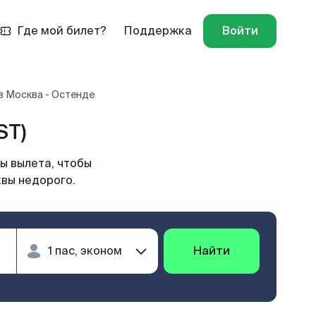
Где мой билет?
Поддержка
Войти
в Москва - Остенде
ST)
ы вылета, чтобы
квы недорого.
Найти