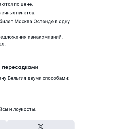
аются по цене.
нечных пунктов.
 билет Москва Остенде в одну
редложения авиакомпаний,
де.
с пересадками
ну Бельгия двумя способами:
йсы и лоукосты.