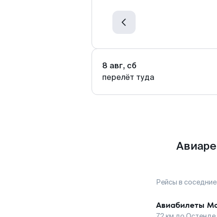
8 авг, сб
перелёт туда
Авиаре
Рейсы в соседние
Авиабилеты
Мо
72
км до
Остенде