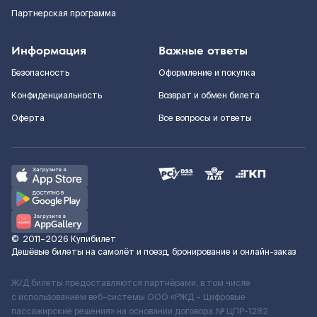
Партнерская программа
Информация
Важные ответы
Безопасность
Оформление и покупка
Конфиденциальность
Возврат и обмен билета
Оферта
Все вопросы и ответы
©
2011–2026
Купибилет
Дешёвые билеты на самолёт и поезд, бронирование и онлайн-заказ
Ж/Д билеты предоставляются партнёрами, в том числе
с использованием веб-системы ООО «РЖД – Цифровые
пассажирские решения» на основании договора № ЦПР-1282