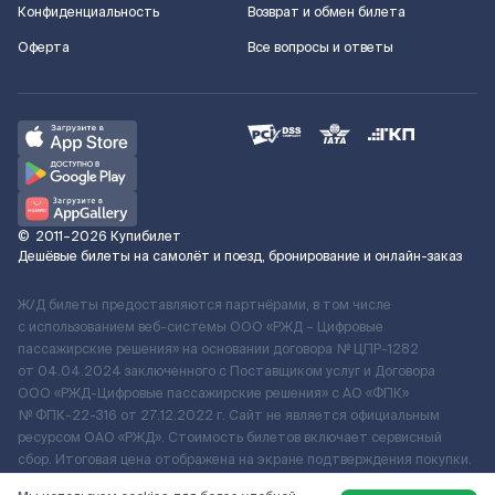
Конфиденциальность
Возврат и обмен билета
Оферта
Все вопросы и ответы
©
2011–2026
Купибилет
Дешёвые билеты на самолёт и поезд, бронирование и онлайн-заказ
Ж/Д билеты предоставляются партнёрами, в том числе
с использованием веб-системы ООО «РЖД – Цифровые
пассажирские решения» на основании договора № ЦПР-1282
от 04.04.2024 заключенного с Поставщиком услуг и Договора
ООО «РЖД-Цифровые пассажирские решения» c АО «ФПК»
№ ФПК-22-316 от 27.12.2022 г. Сайт не является официальным
ресурсом ОАО «РЖД». Стоимость билетов включает сервисный
сбор. Итоговая цена отображена на экране подтверждения покупки.
По вопросам рассмотрения обращений, жалоб, претензий граждан