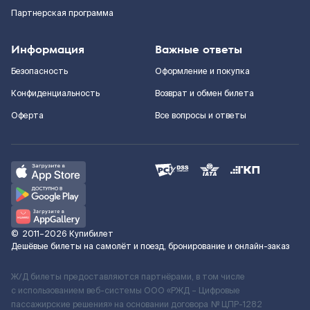
Партнерская программа
Информация
Важные ответы
Безопасность
Оформление и покупка
Конфиденциальность
Возврат и обмен билета
Оферта
Все вопросы и ответы
©
2011–2026
Купибилет
Дешёвые билеты на самолёт и поезд, бронирование и онлайн-заказ
Ж/Д билеты предоставляются партнёрами, в том числе
с использованием веб-системы ООО «РЖД – Цифровые
пассажирские решения» на основании договора № ЦПР-1282