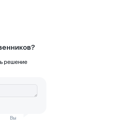
твенников?
ть решение
Вы