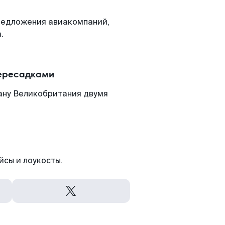
редложения авиакомпаний,
.
пересадками
ану Великобритания двумя
йсы и лоукосты.