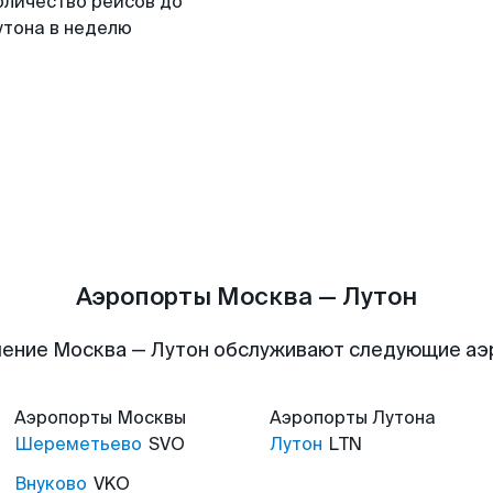
оличество рейсов до
утона в неделю
Аэропорты Москва — Лутон
ение Москва — Лутон обслуживают следующие а
Аэропорты
Москвы
Аэропорты
Лутона
Шереметьево
SVO
Лутон
LTN
Внуково
VKO