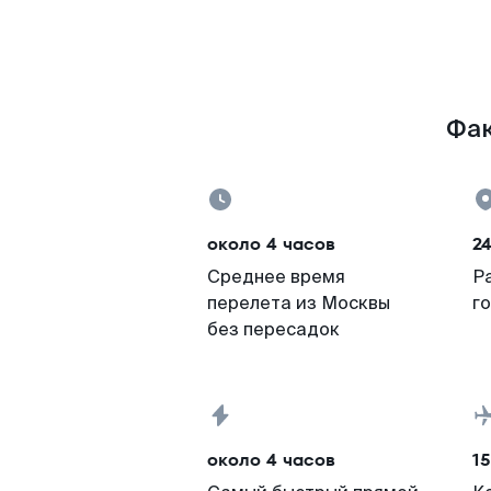
Фак
около 4 часов
2
Среднее время
Р
перелета из Москвы
г
без пересадок
около 4 часов
15