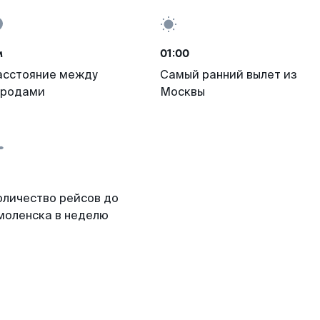
м
01:00
асстояние между
Самый ранний вылет из
ородами
Москвы
оличество рейсов до
моленска в неделю