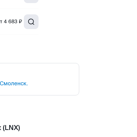
т
4 683 ₽
Смоленск.
 (LNX)