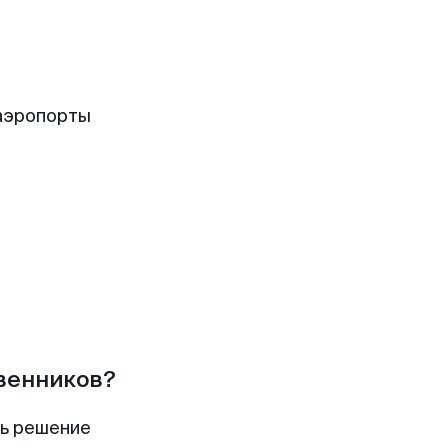
аэропорты
твенников?
ть решение