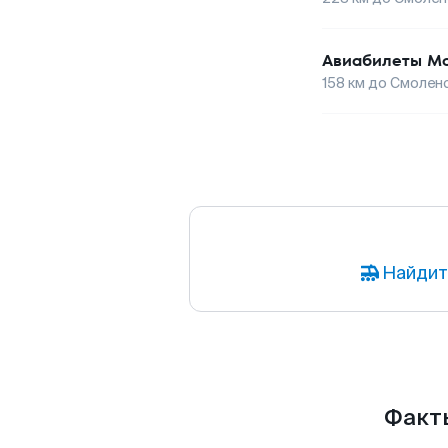
Авиабилеты
Мо
158
км до
Смолен
Найдит
Факты