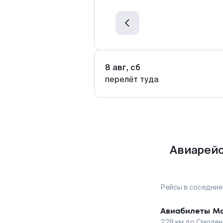
8 авг, сб
перелёт туда
Авиарейс
Рейсы в соседние
Авиабилеты
Мо
228
км до
Смолен