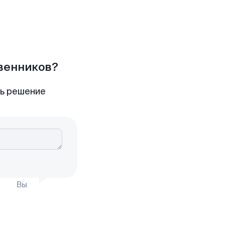
твенников?
ть решение
Вы