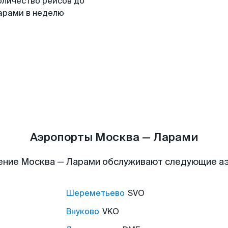
оличество рейсов до
арами в неделю
Аэропорты Москва — Ларами
ение Москва — Ларами обслуживают следующие а
Шереметьево
SVO
Внуково
VKO