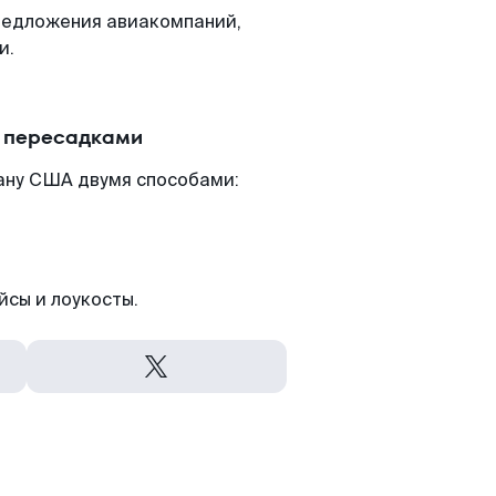
редложения авиакомпаний,
и.
с пересадками
ану США двумя способами:
йсы и лоукосты.