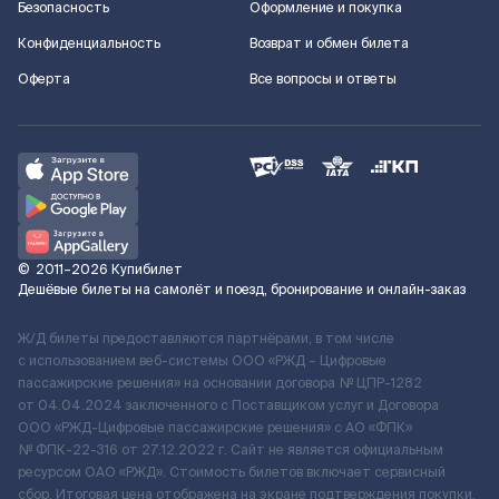
Безопасность
Оформление и покупка
Конфиденциальность
Возврат и обмен билета
Оферта
Все вопросы и ответы
©
2011–2026
Купибилет
Дешёвые билеты на самолёт и поезд, бронирование и онлайн-заказ
Ж/Д билеты предоставляются партнёрами, в том числе
с использованием веб-системы ООО «РЖД – Цифровые
пассажирские решения» на основании договора № ЦПР-1282
от 04.04.2024 заключенного с Поставщиком услуг и Договора
ООО «РЖД-Цифровые пассажирские решения» c АО «ФПК»
№ ФПК-22-316 от 27.12.2022 г. Сайт не является официальным
ресурсом ОАО «РЖД». Стоимость билетов включает сервисный
сбор. Итоговая цена отображена на экране подтверждения покупки.