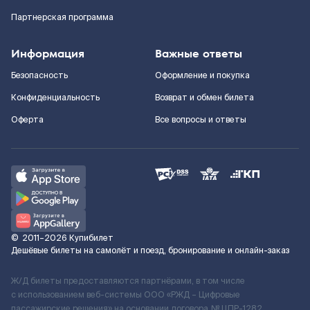
Партнерская программа
Информация
Важные ответы
Безопасность
Оформление и покупка
Конфиденциальность
Возврат и обмен билета
Оферта
Все вопросы и ответы
©
2011–2026
Купибилет
Дешёвые билеты на самолёт и поезд, бронирование и онлайн-заказ
Ж/Д билеты предоставляются партнёрами, в том числе
с использованием веб-системы ООО «РЖД – Цифровые
пассажирские решения» на основании договора № ЦПР-1282