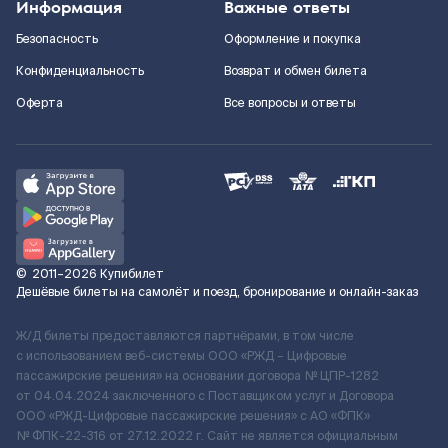
Информация
Важные ответы
Безопасность
Оформление и покупка
Конфиденциальность
Возврат и обмен билета
Оферта
Все вопросы и ответы
©
2011–2026
Купибилет
Дешёвые билеты на самолёт и поезд, бронирование и онлайн-заказ
Ж/Д билеты предоставляются партнёрами, в том числе
с использованием веб-системы ООО «РЖД – Цифровые
пассажирские решения» на основании договора № ЦПР-1282
от 04.04.2024 заключенного с Поставщиком услуг и Договора
ООО «РЖД-Цифровые пассажирские решения» c АО «ФПК»
№ ФПК-22-316 от 27.12.2022 г. Сайт не является официальным