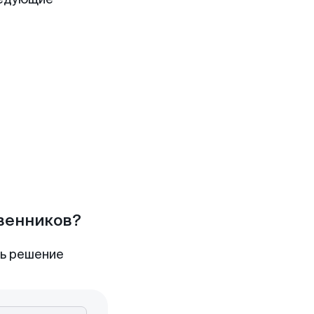
твенников?
ть решение