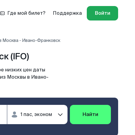
Где мой билет?
Поддержка
Войти
в Москва - Ивано-Франковск
к (IFO)
е низких цен даты
 из Москвы в Ивано-
Найти