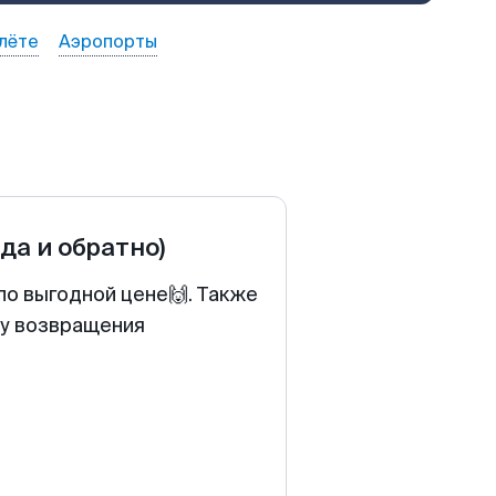
лёте
Аэропорты
уда и обратно)
по выгодной цене🙌. Также
ту возвращения