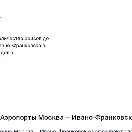
оличество рейсов до
вано-Франковска в
еделю
Аэропорты Москва — Ивано-Франковск
ение Москва — Ивано-Франковск обслуживают с