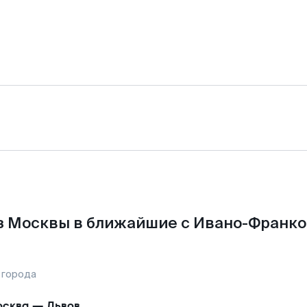
з Москвы в ближайшие с Ивано-Франко
 города
сква
—
Львов