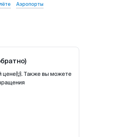
лёте
Аэропорты
обратно)
й цене🙌. Также вы можете
звращения