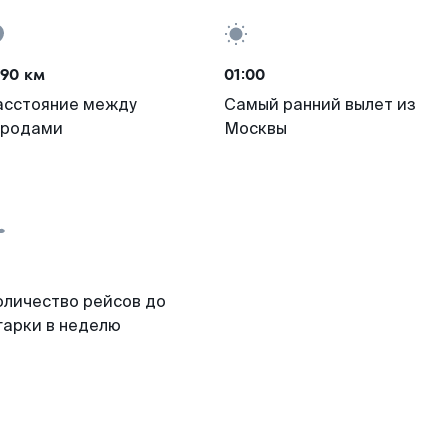
790 км
01:00
асстояние между
Самый ранний вылет из
ородами
Москвы
оличество рейсов до
гарки в неделю