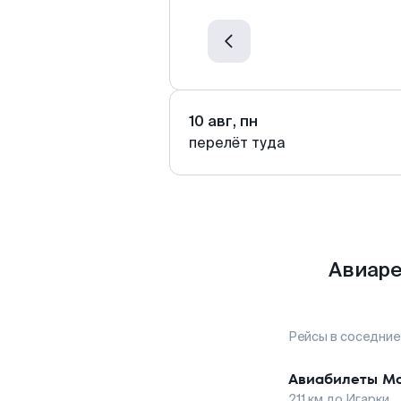
10 авг, пн
перелёт туда
Авиаре
Рейсы в соседние
Авиабилеты
Мо
211
км до
Игарки