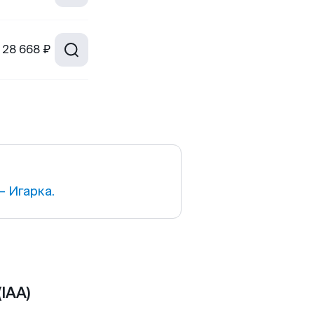
28 668 ₽
 Игарка.
IAA)