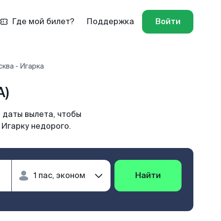
Где мой билет?
Поддержка
Войти
ква - Игарка
A)
 даты вылета, чтобы
 Игарку недорого.
Найти