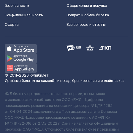
Безопасность
Оформление и покупка
Конфиденциальность
Возврат и обмен билета
Оферта
Все вопросы и ответы
©
2011–2026
Купибилет
Дешёвые билеты на самолёт и поезд, бронирование и онлайн-заказ
Ж/Д билеты предоставляются партнёрами, в том числе
с использованием веб-системы ООО «РЖД – Цифровые
пассажирские решения» на основании договора № ЦПР-1282
от 04.04.2024 заключенного с Поставщиком услуг и Договора
ООО «РЖД-Цифровые пассажирские решения» c АО «ФПК»
№ ФПК-22-316 от 27.12.2022 г. Сайт не является официальным
ресурсом ОАО «РЖД». Стоимость билетов включает сервисный