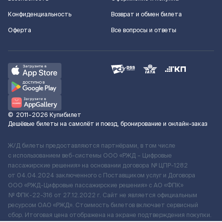
Конфиденциальность
Возврат и обмен билета
Оферта
Все вопросы и ответы
©
2011–2026
Купибилет
Дешёвые билеты на самолёт и поезд, бронирование и онлайн-заказ
Ж/Д билеты предоставляются партнёрами, в том числе
с использованием веб-системы ООО «РЖД – Цифровые
пассажирские решения» на основании договора № ЦПР-1282
от 04.04.2024 заключенного с Поставщиком услуг и Договора
ООО «РЖД-Цифровые пассажирские решения» c АО «ФПК»
№ ФПК-22-316 от 27.12.2022 г. Сайт не является официальным
ресурсом ОАО «РЖД». Стоимость билетов включает сервисный
сбор. Итоговая цена отображена на экране подтверждения покупки.