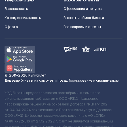
Безопасность
Оформление и покупка
Конфиденциальность
Возврат и обмен билета
Оферта
Все вопросы и ответы
©
2011–2026
Купибилет
Дешёвые билеты на самолёт и поезд, бронирование и онлайн-заказ
Ж/Д билеты предоставляются партнёрами, в том числе
с использованием веб-системы ООО «РЖД – Цифровые
пассажирские решения» на основании договора № ЦПР-1282
от 04.04.2024 заключенного с Поставщиком услуг и Договора
ООО «РЖД-Цифровые пассажирские решения» c АО «ФПК»
№ ФПК-22-316 от 27.12.2022 г. Сайт не является официальным