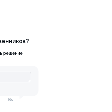
твенников?
ть решение
Вы