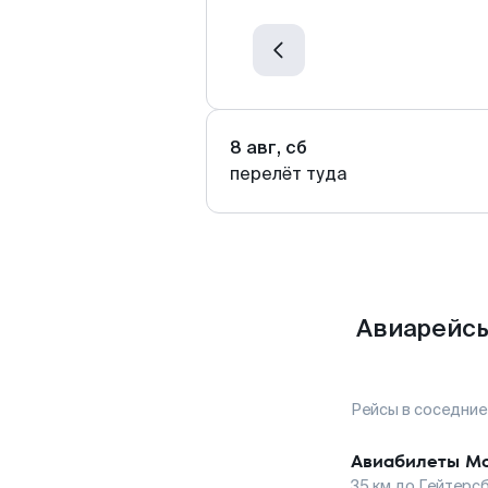
8 авг, сб
перелёт туда
Авиарейсы
Рейсы в соседние
Авиабилеты
Мо
35
км до
Гейтерсб