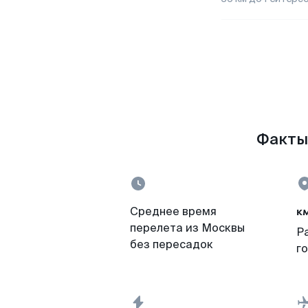
Факты 
к
Среднее время
перелета из Москвы
Р
без пересадок
г