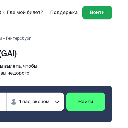
Где мой билет?
Поддержка
Войти
а - Гейтерсбург
GAI)
ы вылета, чтобы
квы недорого.
Найти