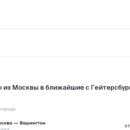
 из Москвы в ближайшие с Гейтерсбур
 города
сква
—
Вашингтон
от
урга