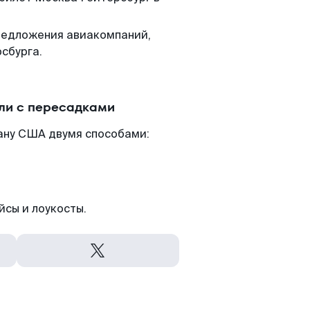
редложения авиакомпаний,
сбурга.
ли с пересадками
ану США двумя способами:
йсы и лоукосты.