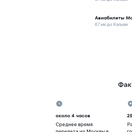
Авиабилеты
Мо
67
км до
Кальви
Фак
около 4 часов
2
Среднее время
Р
перелета из Москвы в
г