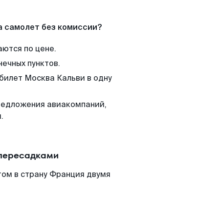
а самолет без комиссии?
аются по цене.
нечных пунктов.
 билет Москва Кальви в одну
редложения авиакомпаний,
.
 пересадками
том в страну Франция двумя