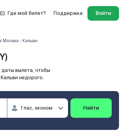
Где мой билет?
Поддержка
Войти
 Москва - Кальви
Y)
 даты вылета, чтобы
 Кальви недорого.
Найти