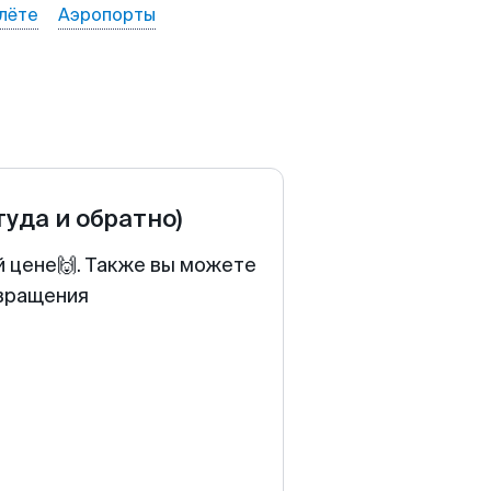
лёте
Аэропорты
туда и обратно)
й цене🙌. Также вы можете
звращения