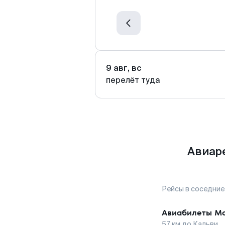
9 авг, вс
перелёт туда
Авиар
Рейсы в соседние
Авиабилеты
Мо
57
км до
Кальви