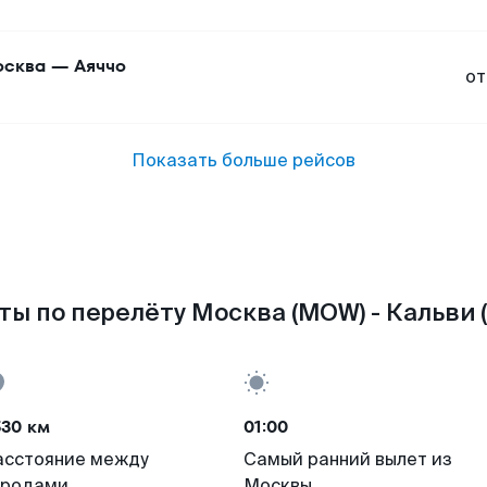
сква
—
Аяччо
от
Показать больше рейсов
ты по перелёту Москва (MOW) - Кальви (
530 км
01:00
асстояние между
Самый ранний вылет из
ородами
Москвы