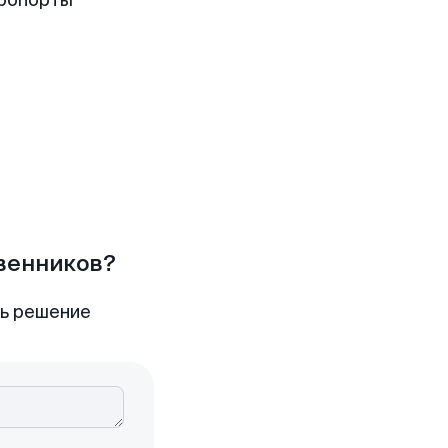
эропорты
твенников?
ть решение