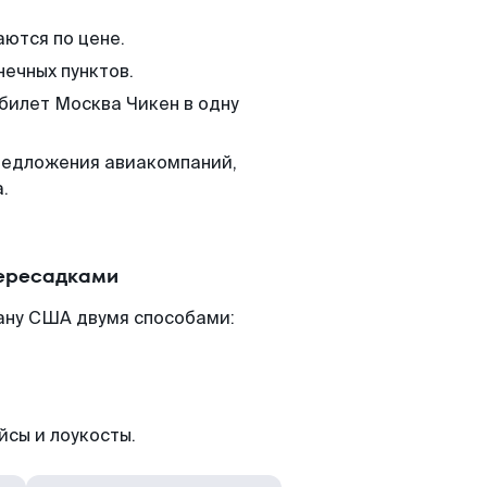
аются по цене.
нечных пунктов.
 билет Москва Чикен в одну
редложения авиакомпаний,
.
пересадками
ану США двумя способами:
йсы и лоукосты.