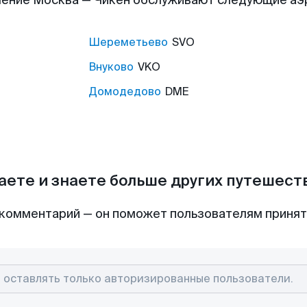
ение Москва — Чикен обслуживают следующие а
Шереметьево
SVO
Внуково
VKO
Домодедово
DME
аете и знаете больше других путешес
комментарий — он поможет пользователям приня