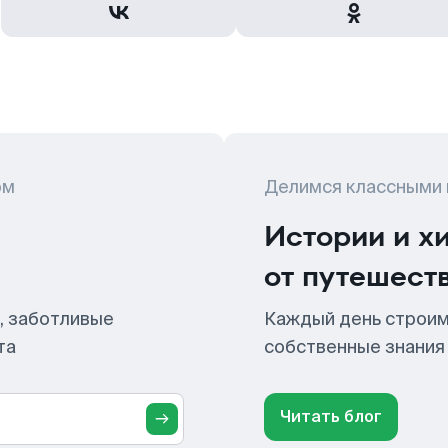
ом
Делимся классными
Истории и х
от путешест
, заботливые
Каждый день строим
та
собственные знания
Читать блог