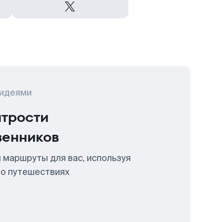
 идеями
итрости
венников
 маршруты для вас, используя
 о путешествиях