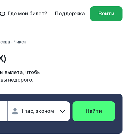
Где мой билет?
Поддержка
Войти
сква - Чикен
X)
ы вылета, чтобы
квы недорого.
Найти