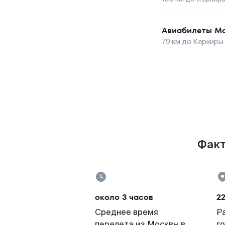
Авиабилеты
Мо
79
км до
Керкиры
Факт
около 3 часов
2
Среднее время
Р
перелета из Москвы в
г