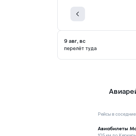
9 авг, вс
перелёт туда
Авиаре
Рейсы в соседние
Авиабилеты
Мо
105
км до
Керкир