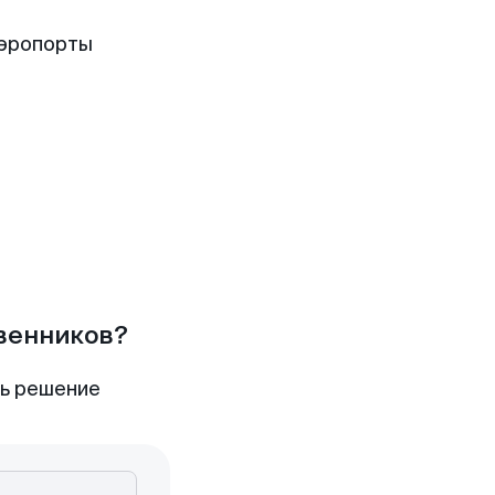
аэропорты
твенников?
ть решение