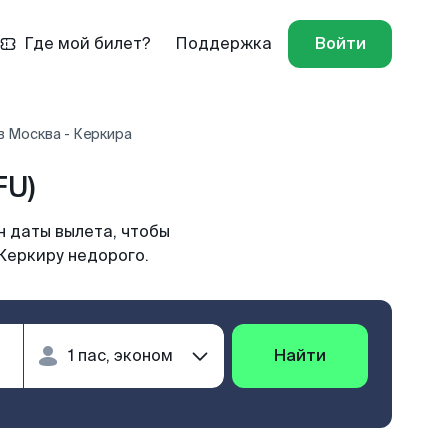
Где мой билет?
Поддержка
Войти
в Москва - Керкира
FU)
н даты вылета, чтобы
Керкиру недорого.
Найти