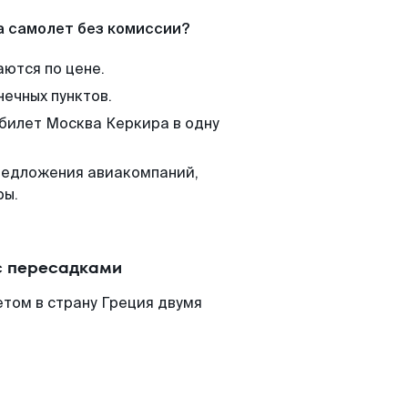
а самолет без комиссии?
аются по цене.
нечных пунктов.
 билет Москва Керкира в одну
редложения авиакомпаний,
ры.
с пересадками
том в страну Греция двумя