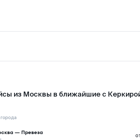
йсы из Москвы в ближайшие с Керкирой
 города
сква
—
Превеза
о
ы