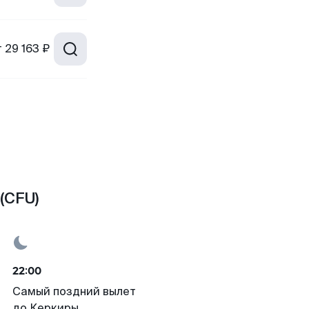
т
29 163 ₽
(CFU)
22:00
Самый поздний вылет
до Керкиры