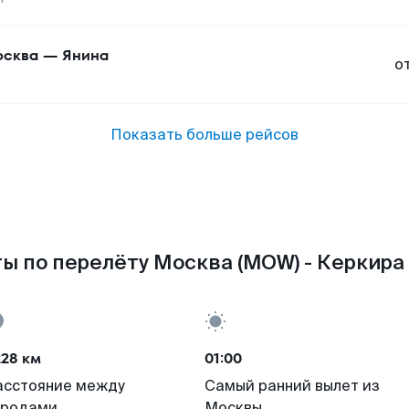
сква
—
Янина
о
Показать больше рейсов
ы по перелёту Москва (MOW) - Керкира 
228 км
01:00
асстояние между
Самый ранний вылет из
ородами
Москвы