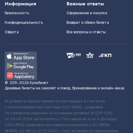
Информация
Важные ответы
Безопасность
Оформление и покупка
Конфиденциальность
Возврат и обмен билета
Оферта
Все вопросы и ответы
©
2011–2026
Купибилет
Дешёвые билеты на самолёт и поезд, бронирование и онлайн-заказ
Ж/Д билеты предоставляются партнёрами, в том числе
с использованием веб-системы ООО «РЖД – Цифровые
пассажирские решения» на основании договора № ЦПР-1282
от 04.04.2024 заключенного с Поставщиком услуг и Договора
ООО «РЖД-Цифровые пассажирские решения» c АО «ФПК»
№ ФПК-22-316 от 27.12.2022 г. Сайт не является официальным