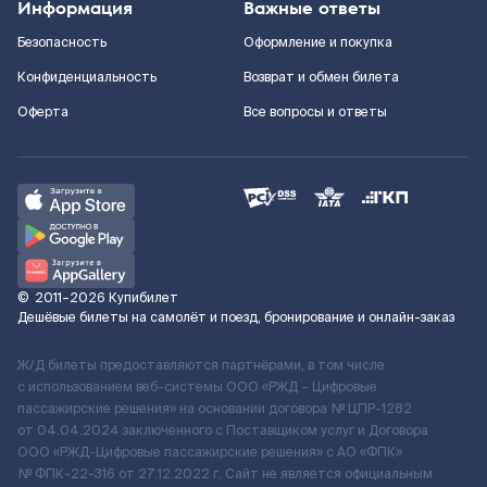
Информация
Важные ответы
Безопасность
Оформление и покупка
Конфиденциальность
Возврат и обмен билета
Оферта
Все вопросы и ответы
©
2011–2026
Купибилет
Дешёвые билеты на самолёт и поезд, бронирование и онлайн-заказ
Ж/Д билеты предоставляются партнёрами, в том числе
с использованием веб-системы ООО «РЖД – Цифровые
пассажирские решения» на основании договора № ЦПР-1282
от 04.04.2024 заключенного с Поставщиком услуг и Договора
ООО «РЖД-Цифровые пассажирские решения» c АО «ФПК»
№ ФПК-22-316 от 27.12.2022 г. Сайт не является официальным