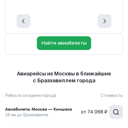
Найти авиабилеты
Авиарейсы из Москвы в ближайшие
с Браззавиллем города
Рейсы в соседние города
Стоимость
Авиабилеты
Москва
—
Киншаса
от
74 068 ₽
26
км до
Браззавилля