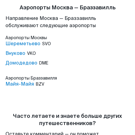
Аэропорты Москва — Браззавилль
Направление Москва — Браззавилль
обслуживают следующие аэропорты
Аэропорты
Москвы
Шереметьево
SVO
Внуково
VKO
Домодедово
DME
Аэропорты
Браззавилля
Майя-Майя
BZV
Часто летаете и знаете больше других
путешественников?
Оставьте комментарий — он поможет