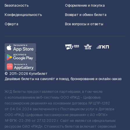
Безопасность
Оформление и покупка
Конфиденциальность
Возврат и обмен билета
Оферта
Все вопросы и ответы
©
2011–2026
Купибилет
Дешёвые билеты на самолёт и поезд, бронирование и онлайн-заказ
Ж/Д билеты предоставляются партнёрами, в том числе
с использованием веб-системы ООО «РЖД – Цифровые
пассажирские решения» на основании договора № ЦПР-1282
от 04.04.2024 заключенного с Поставщиком услуг и Договора
ООО «РЖД-Цифровые пассажирские решения» c АО «ФПК»
№ ФПК-22-316 от 27.12.2022 г. Сайт не является официальным
ресурсом ОАО «РЖД». Стоимость билетов включает сервисный