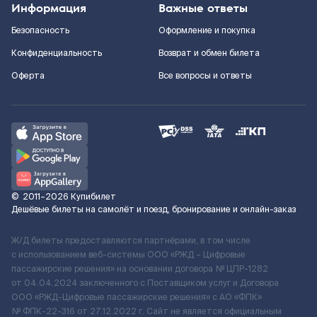
Информация
Важные ответы
Безопасность
Оформление и покупка
Конфиденциальность
Возврат и обмен билета
Оферта
Все вопросы и ответы
©
2011–2026
Купибилет
Дешёвые билеты на самолёт и поезд, бронирование и онлайн-заказ
Ж/Д билеты предоставляются партнёрами, в том числе
с использованием веб-системы ООО «РЖД – Цифровые
пассажирские решения» на основании договора № ЦПР-1282
от 04.04.2024 заключенного с Поставщиком услуг и Договора
ООО «РЖД-Цифровые пассажирские решения» c АО «ФПК»
№ ФПК-22-316 от 27.12.2022 г. Сайт не является официальным