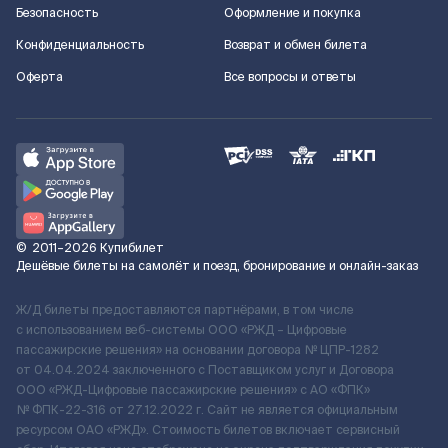
Безопасность
Оформление и покупка
Конфиденциальность
Возврат и обмен билета
Оферта
Все вопросы и ответы
©
2011–2026
Купибилет
Дешёвые билеты на самолёт и поезд, бронирование и онлайн-заказ
Ж/Д билеты предоставляются партнёрами, в том числе
с использованием веб-системы ООО «РЖД – Цифровые
пассажирские решения» на основании договора № ЦПР-1282
от 04.04.2024 заключенного с Поставщиком услуг и Договора
ООО «РЖД-Цифровые пассажирские решения» c АО «ФПК»
№ ФПК-22-316 от 27.12.2022 г. Сайт не является официальным
ресурсом ОАО «РЖД». Стоимость билетов включает сервисный