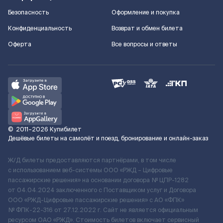
Безопасность
Оформление и покупка
Конфиденциальность
Возврат и обмен билета
Оферта
Все вопросы и ответы
©
2011–2026
Купибилет
Дешёвые билеты на самолёт и поезд, бронирование и онлайн-заказ
Ж/Д билеты предоставляются партнёрами, в том числе
с использованием веб-системы ООО «РЖД – Цифровые
пассажирские решения» на основании договора № ЦПР-1282
от 04.04.2024 заключенного с Поставщиком услуг и Договора
ООО «РЖД-Цифровые пассажирские решения» c АО «ФПК»
№ ФПК-22-316 от 27.12.2022 г. Сайт не является официальным
ресурсом ОАО «РЖД». Стоимость билетов включает сервисный