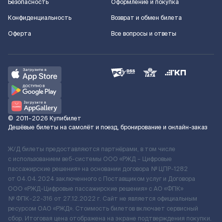
Безопасность
Оформление и покупка
Конфиденциальность
Возврат и обмен билета
Оферта
Все вопросы и ответы
©
2011–2026
Купибилет
Дешёвые билеты на самолёт и поезд, бронирование и онлайн-заказ
Ж/Д билеты предоставляются партнёрами, в том числе
с использованием веб-системы ООО «РЖД – Цифровые
пассажирские решения» на основании договора № ЦПР-1282
от 04.04.2024 заключенного с Поставщиком услуг и Договора
ООО «РЖД-Цифровые пассажирские решения» c АО «ФПК»
№ ФПК-22-316 от 27.12.2022 г. Сайт не является официальным
ресурсом ОАО «РЖД». Стоимость билетов включает сервисный
сбор. Итоговая цена отображена на экране подтверждения покупки.