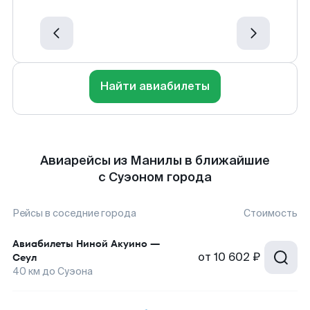
Найти авиабилеты
Авиарейсы из Манилы в ближайшие
с Суэоном города
Рейсы в соседние города
Стоимость
Авиабилеты
Ниной Акуино
—
от
10 602 ₽
Сеул
40
км до
Суэона