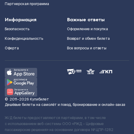
Партнерская программа
Информация
Важные ответы
Безопасность
Оформление и покупка
Конфиденциальность
Возврат и обмен билета
Оферта
Все вопросы и ответы
©
2011–2026
Купибилет
Дешёвые билеты на самолёт и поезд, бронирование и онлайн-заказ
Ж/Д билеты предоставляются партнёрами, в том числе
с использованием веб-системы ООО «РЖД – Цифровые
пассажирские решения» на основании договора № ЦПР-1282