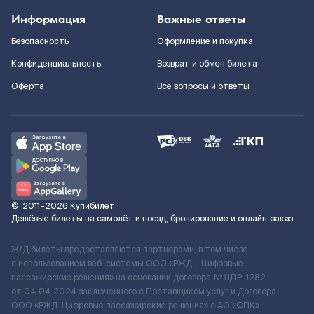
Информация
Важные ответы
Безопасность
Оформление и покупка
Конфиденциальность
Возврат и обмен билета
Оферта
Все вопросы и ответы
©
2011–2026
Купибилет
Дешёвые билеты на самолёт и поезд, бронирование и онлайн-заказ
Ж/Д билеты предоставляются партнёрами, в том числе
с использованием веб-системы ООО «РЖД – Цифровые
пассажирские решения» на основании договора № ЦПР-1282
от 04.04.2024 заключенного с Поставщиком услуг и Договора
ООО «РЖД-Цифровые пассажирские решения» c АО «ФПК»