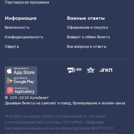
Партнерская программа
Информация
Важные ответы
Безопасность
Оформление и покупка
Конфиденциальность
Возврат и обмен билета
Оферта
Все вопросы и ответы
©
2011–2026
Купибилет
Дешёвые билеты на самолёт и поезд, бронирование и онлайн-заказ
Ж/Д билеты предоставляются партнёрами, в том числе
с использованием веб-системы ООО «РЖД – Цифровые
пассажирские решения» на основании договора № ЦПР-1282