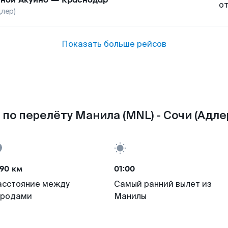
о
длер)
Показать больше рейсов
по перелёту Манила (MNL) - Сочи (Адлер
90 км
01:00
асстояние между
Самый ранний вылет из
ородами
Манилы