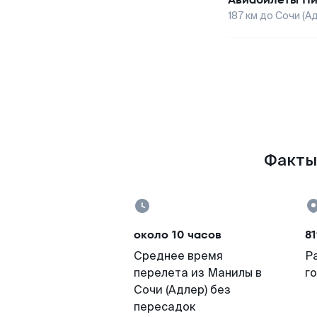
187
км до
Сочи (А
Факты 
около 10 часов
81
Среднее время
Р
перелета из Манилы в
г
Сочи (Адлер) без
пересадок