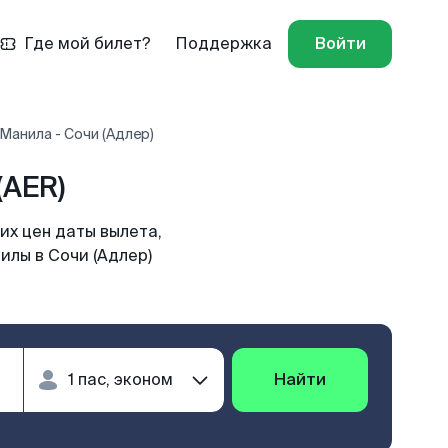
Где мой билет?
Поддержка
Войти
Манила - Сочи (Адлер)
(AER)
их цен даты вылета,
илы в Сочи (Адлер)
Найти