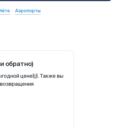
лёте
Аэропорты
 и обратно)
ыгодной цене🙌. Также вы
у возвращения