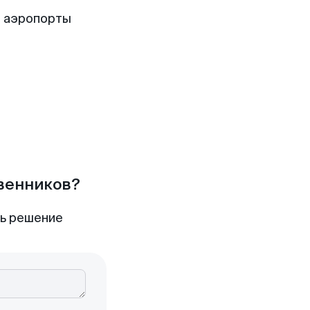
е аэропорты
твенников?
ть решение