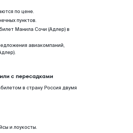
аются по цене.
нечных пунктов.
билет Манила Сочи (Адлер) в
редложения авиакомпаний,
Адлер).
 или с пересадками
абилетом в страну Россия двумя
йсы и лоукосты.