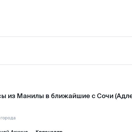
ы из Манилы в ближайшие с Сочи (Адле
 города
ной Акуино
—
Краснодар