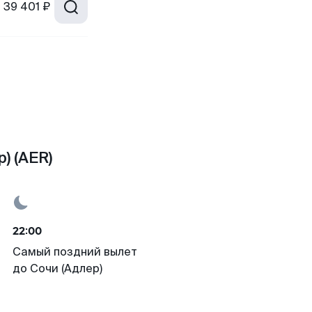
т
39 401 ₽
) (AER)
22:00
Самый поздний вылет
до Сочи (Адлер)